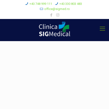
+40 748 999 111
+40 330 803 483
office@sigmed.ro