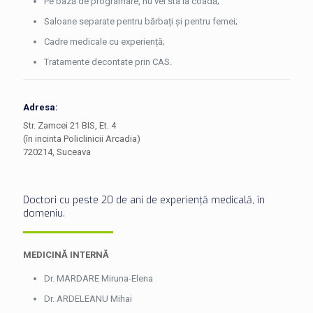
Pe bază de programare, nu vei sta la coadă;
Saloane separate pentru bărbați și pentru femei;
Cadre medicale cu experiență;
Tratamente decontate prin CAS.
Adresa:
Str. Zamcei 21 BIS, Et. 4
(în incinta Policlinicii Arcadia)
720214, Suceava
Doctori cu peste 20 de ani de experiență medicală, în
domeniu.
MEDICINĂ INTERNĂ
Dr. MARDARE Miruna-Elena
Dr. ARDELEANU Mihai