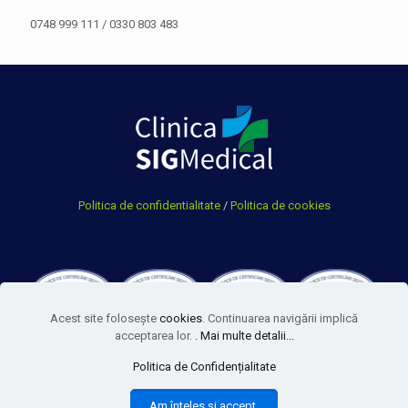
0748 999 111
/
0330 803 483
Politica de confidentialitate
/
Politica de cookies
Acest site foloseşte
cookies
. Continuarea navigării implică
acceptarea lor.
. Mai multe detalii...
Politica de Confidențialitate
© 2026 SigMedical. Toate drepturile rezervate.
Am înteles și accept.