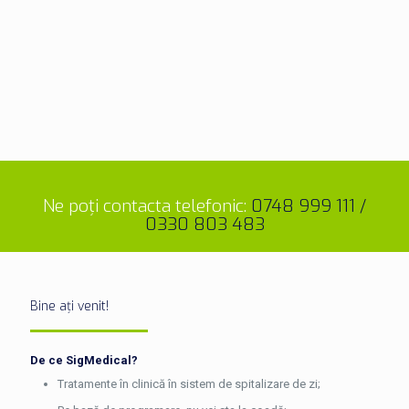
Ne poți contacta telefonic:
0748 999 111
/
0330 803 483
Bine ați venit!
De ce SigMedical?
Tratamente în clinică în sistem de spitalizare de zi;