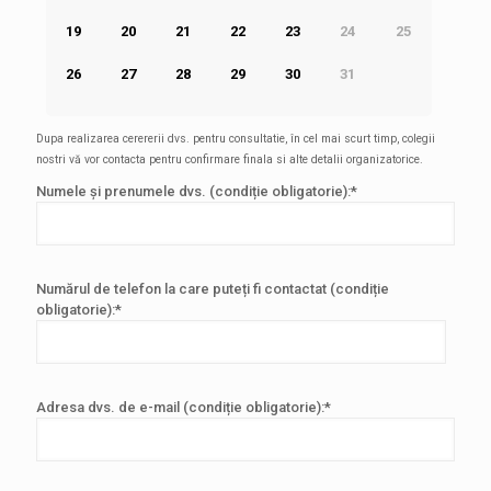
19
20
21
22
23
24
25
26
27
28
29
30
31
Dupa realizarea cerererii dvs. pentru consultatie, în cel mai scurt timp, colegii
nostri vă vor contacta pentru confirmare finala si alte detalii organizatorice.
Numele și prenumele dvs. (condiție obligatorie):
*
Numărul de telefon la care puteți fi contactat (condiție
obligatorie):
*
Adresa dvs. de e-mail (condiție obligatorie):
*