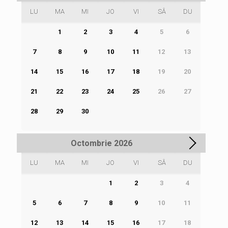
LU
MA
MI
JO
VI
SÂ
DU
1
2
3
4
5
6
7
8
9
10
11
12
13
14
15
16
17
18
19
20
21
22
23
24
25
26
27
28
29
30
Octombrie
2026
LU
MA
MI
JO
VI
SÂ
DU
1
2
3
4
5
6
7
8
9
10
11
12
13
14
15
16
17
18