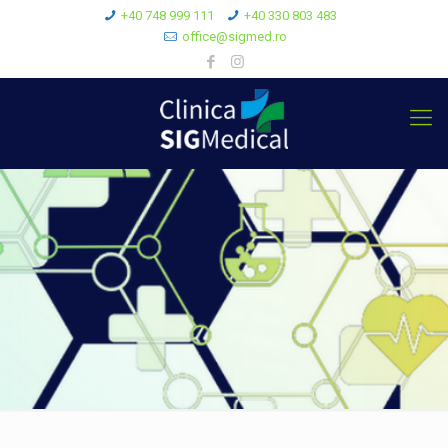
+40 748 999 111
+40 330 803 483
office@sigmed.ro