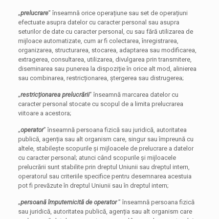
„
prelucrare
” înseamnă orice operațiune sau set de operațiuni
efectuate asupra datelor cu caracter personal sau asupra
seturilor de date cu caracter personal, cu sau fără utilizarea de
mijloace automatizate, cum ar fi colectarea, înregistrarea,
organizarea, structurarea, stocarea, adaptarea sau modificarea,
extragerea, consultarea, utilizarea, divulgarea prin transmitere,
diseminarea sau punerea la dispoziție în orice alt mod, alinierea
sau combinarea, restricționarea, ștergerea sau distrugerea;
„
restricționarea prelucrării
” înseamnă marcarea datelor cu
caracter personal stocate cu scopul de a limita prelucrarea
viitoare a acestora;
„
operator
” înseamnă persoana fizică sau juridică, autoritatea
publică, agenția sau alt organism care, singur sau împreună cu
altele, stabilește scopurile și mijloacele de prelucrare a datelor
cu caracter personal; atunci când scopurile și mijloacele
prelucrării sunt stabilite prin dreptul Uniunii sau dreptul intern,
operatorul sau criteriile specifice pentru desemnarea acestuia
pot fi prevăzute în dreptul Uniunii sau în dreptul intern;
„
persoană împuternicită de operator
” înseamnă persoana fizică
sau juridică, autoritatea publică, agenția sau alt organism care