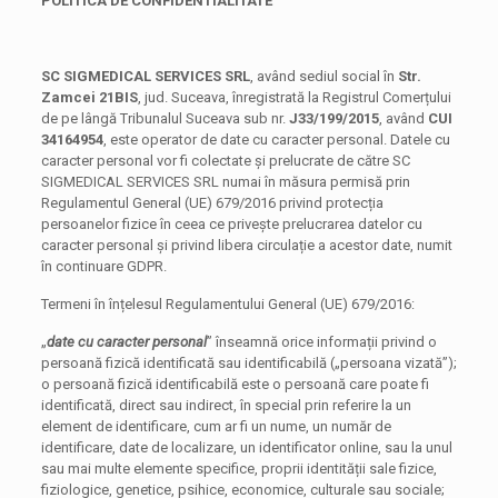
POLITICA DE CONFIDENTIALITATE
SC SIGMEDICAL SERVICES SRL
, având sediul social în
Str.
Zamcei 21BIS
, jud. Suceava, înregistrată la Registrul Comerțului
de pe lângă Tribunalul Suceava sub nr.
J33/199/2015
, având
CUI
34164954
, este operator de date cu caracter personal. Datele cu
caracter personal vor fi colectate și prelucrate de către SC
SIGMEDICAL SERVICES SRL numai în măsura permisă prin
Regulamentul General (UE) 679/2016 privind protecția
persoanelor fizice în ceea ce privește prelucrarea datelor cu
caracter personal și privind libera circulație a acestor date, numit
în continuare GDPR.
Termeni în înțelesul Regulamentului General (UE) 679/2016:
„
date cu caracter personal
” înseamnă orice informații privind o
persoană fizică identificată sau identificabilă („persoana vizată”);
o persoană fizică identificabilă este o persoană care poate fi
identificată, direct sau indirect, în special prin referire la un
element de identificare, cum ar fi un nume, un număr de
identificare, date de localizare, un identificator online, sau la unul
sau mai multe elemente specifice, proprii identității sale fizice,
fiziologice, genetice, psihice, economice, culturale sau sociale;