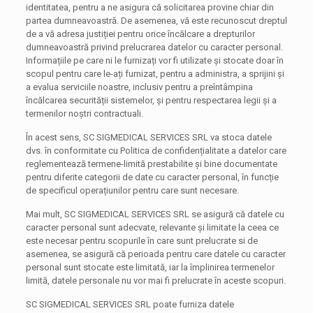
identitatea, pentru a ne asigura că solicitarea provine chiar din
partea dumneavoastră. De asemenea, vă este recunoscut dreptul
de a vă adresa justiției pentru orice încălcare a drepturilor
dumneavoastră privind prelucrarea datelor cu caracter personal.
Informațiile pe care ni le furnizați vor fi utilizate și stocate doar în
scopul pentru care le-ați furnizat, pentru a administra, a sprijini și
a evalua serviciile noastre, inclusiv pentru a preîntâmpina
încălcarea securității sistemelor, și pentru respectarea legii și a
termenilor noștri contractuali.
În acest sens, SC SIGMEDICAL SERVICES SRL va stoca datele
dvs. în conformitate cu Politica de confidențialitate a datelor care
reglementează termene-limită prestabilite și bine documentate
pentru diferite categorii de date cu caracter personal, în funcție
de specificul operațiunilor pentru care sunt necesare.
Mai mult, SC SIGMEDICAL SERVICES SRL se asigură că datele cu
caracter personal sunt adecvate, relevante și limitate la ceea ce
este necesar pentru scopurile în care sunt prelucrate si de
asemenea, se asigură că perioada pentru care datele cu caracter
personal sunt stocate este limitată, iar la împlinirea termenelor
limită, datele personale nu vor mai fi prelucrate în aceste scopuri.
SC SIGMEDICAL SERVICES SRL poate furniza datele