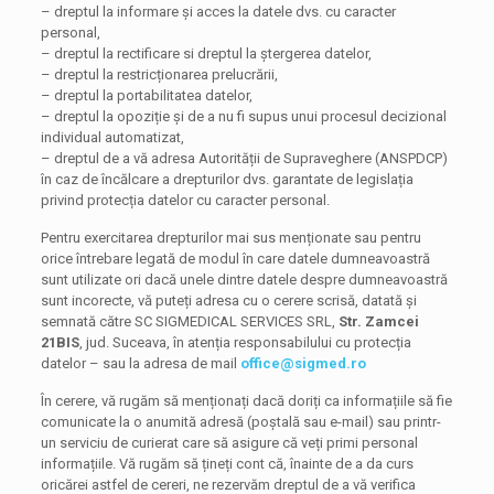
– dreptul la informare și acces la datele dvs. cu caracter
personal,
– dreptul la rectificare si dreptul la ștergerea datelor,
– dreptul la restricționarea prelucrării,
– dreptul la portabilitatea datelor,
– dreptul la opoziție și de a nu fi supus unui procesul decizional
individual automatizat,
– dreptul de a vă adresa Autorității de Supraveghere (ANSPDCP)
în caz de încălcare a drepturilor dvs. garantate de legislația
privind protecția datelor cu caracter personal.
Pentru exercitarea drepturilor mai sus menționate sau pentru
orice întrebare legată de modul în care datele dumneavoastră
sunt utilizate ori dacă unele dintre datele despre dumneavoastră
sunt incorecte, vă puteți adresa cu o cerere scrisă, datată și
semnată către SC SIGMEDICAL SERVICES SRL,
Str. Zamcei
21BIS
, jud. Suceava, în atenția responsabilului cu protecția
datelor – sau la adresa de mail
office@sigmed.ro
În cerere, vă rugăm să menționați dacă doriți ca informațiile să fie
comunicate la o anumită adresă (poștală sau e-mail) sau printr-
un serviciu de curierat care să asigure că veți primi personal
informațiile. Vă rugăm să țineți cont că, înainte de a da curs
oricărei astfel de cereri, ne rezervăm dreptul de a vă verifica