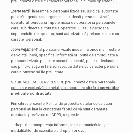
prelucrează datele cu caracter personal în numele operatorului;
„
parte terță
” înseamnă o persoană fizică sau juridică, autoritate
publică, agenție sau organism altul decât persoana vizată,
operatorul, persoana împuternicită de operator și persoanele
care, sub directa autoritate a operatorului sau a persoanei
împuternicite de operator, sunt autorizate să prelucreze date cu
caracter personal;
„
consimțământ
” al persoanei vizate înseamnă orice manifestare
de voință liberă, specifică, informată și lipsită de ambiguitate a
persoanei vizate prin care aceasta acceptă, printr-o declarație
sau printr-o acțiune fără echivoc, ca datele cu caracter personal
care o privesc să fie prelucrate.
SC SIGMEDICAL SERVICES SRL prelucrează datele personale
colectate exclusiv în temeiul și cu scopul
realizării serviciilor
medicale contractate
.
Prin citirea prezentei Politici de protecția datelor cu caracter
personal ați luat la cunoștință faptul că vă sunt garantate
drepturile prevăzute de GDPR, respectiv:
– dreptul la transparența informațiilor, a comunicărilor și a
modalităților de exercitare a drepturilor dvs.,