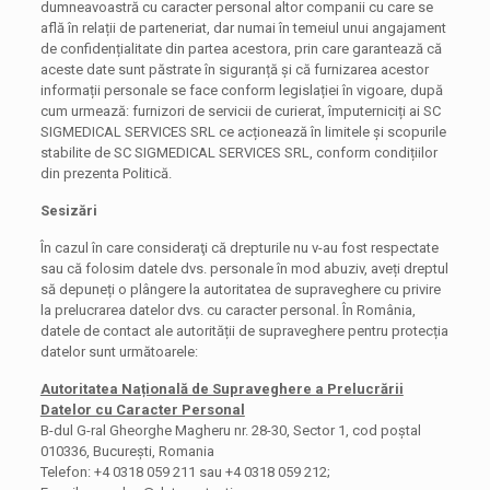
dumneavoastră cu caracter personal altor companii cu care se
află în relații de parteneriat, dar numai în temeiul unui angajament
de confidențialitate din partea acestora, prin care garantează că
aceste date sunt păstrate în siguranță și că furnizarea acestor
informații personale se face conform legislației în vigoare, după
cum urmează: furnizori de servicii de curierat, împuterniciți ai SC
SIGMEDICAL SERVICES SRL ce acționează în limitele și scopurile
stabilite de SC SIGMEDICAL SERVICES SRL, conform condițiilor
din prezenta Politică.
Sesizări
În cazul în care consideraţi că drepturile nu v-au fost respectate
sau că folosim datele dvs. personale în mod abuziv, aveți dreptul
să depuneți o plângere la autoritatea de supraveghere cu privire
la prelucrarea datelor dvs. cu caracter personal. În România,
datele de contact ale autorității de supraveghere pentru protecția
datelor sunt următoarele:
Autoritatea Națională de Supraveghere a Prelucrării
Datelor cu Caracter Personal
B-dul G-ral Gheorghe Magheru nr. 28-30, Sector 1, cod poștal
010336, București, Romania
Telefon: +4 0318 059 211 sau +4 0318 059 212;