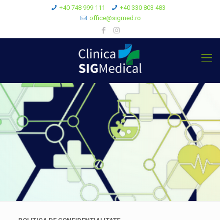
+40 748 999 111
+40 330 803 483
office@sigmed.ro