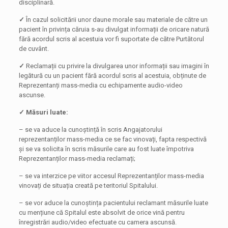
disciplinară.
✓
În cazul solicitării unor daune morale sau materiale de către un
pacient în privința căruia s-au divulgat informații de oricare natură
fără acordul scris al acestuia vor fi suportate de către Purtătorul
de cuvânt.
✓
Reclamații cu privire la divulgarea unor informații sau imagini în
legătură cu un pacient fără acordul scris al acestuia, obținute de
Reprezentanți mass-media cu echipamente audio-video
ascunse.
✓ Măsuri luate:
– se va aduce la cunoștință în scris Angajatorului
reprezentanților mass-media ce se fac vinovați, fapta respectivă
și se va solicita în scris măsurile care au fost luate împotriva
Reprezentanților mass-media reclamați;
– se va interzice pe viitor accesul Reprezentanților mass-media
vinovați de situația creată pe teritoriul Spitalului.
– se vor aduce la cunoștința pacientului reclamant măsurile luate
cu mențiune că Spitalul este absolvit de orice vină pentru
înregistrări audio/video efectuate cu camera ascunsă.