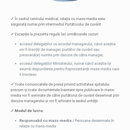
✓
În cadrul centrului medical, relația cu mass-media este
asigurată numai prin intermediul Purtătorului de cuvânt.
✓
Excepție la prezenta regulă fac următoarele cazuri:
accesul delegațiilor cu acordul managerului, când aceștia
vor fi însoțiți de manager, purtător de cuvânt sau
persoană(e) numite prin decizie de către manager;
accesul delegațiilor Ministerului, numai când aceștia își
asumă răspunderea pentru Reprezentanții mass-media care
îi însoțesc.
✓
Toate comunicatele de presă privind activitatea spitalului
precum și toate documentele înaintate spre publicare în mass-
media vor fi semnate de către purtătorul de cuvânt desemnat prin
decizia managerului și vor fi arhivate la sediul unității.
✓ Modul de lucru:
Responsabil cu mass-media /
Persoane desemnate în
relația cu mass-media