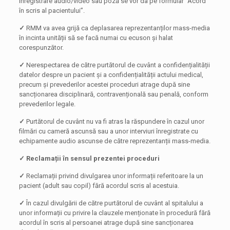
înregistrare audio/video sau poză se vor da pe formular “Acord
în scris al pacientului”.
✓
RMM va avea grijă ca deplasarea reprezentanților mass-media
în incinta unității să se facă numai cu ecuson și halat
corespunzător.
✓
Nerespectarea de către purtătorul de cuvânt a confidențialității
datelor despre un pacient și a confidențialității actului medical,
precum și prevederilor acestei proceduri atrage după sine
sancționarea disciplinară, contravențională sau penală, conform
prevederilor legale.
✓
Purtătorul de cuvânt nu va fi atras la răspundere în cazul unor
filmări cu cameră ascunsă sau a unor interviuri înregistrate cu
echipamente audio ascunse de către reprezentanții mass-media.
✓ Reclamații în sensul prezentei proceduri
✓
Reclamații privind divulgarea unor informații referitoare la un
pacient (adult sau copil) fără acordul scris al acestuia.
✓
În cazul divulgării de către purtătorul de cuvânt al spitalului a
unor informații cu privire la clauzele menționate în procedură fără
acordul în scris al persoanei atrage după sine sancționarea