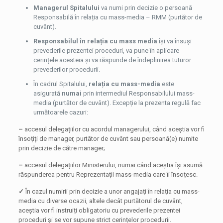
Managerul Spitalului
va numi prin decizie o persoană
Responsabilă în relația cu mass-media – RMM (purtător de
cuvânt).
Responsabilul în relația cu mass media
își va însuși
prevederile prezentei proceduri, va pune în aplicare
cerințele acesteia și va răspunde de îndeplinirea tuturor
prevederilor procedurii.
În cadrul Spitalului,
relația cu mass-media
este
asigurată
numai
prin intermediul Responsabilului mass-
media (purtător de cuvânt). Excepție la prezenta regulă fac
următoarele cazuri:
–
accesul delegațiilor cu acordul managerului, când aceștia vor fi
însoțiți de manager, purtător de cuvânt sau persoană(e) numite
prin decizie de către manager;
–
accesul delegațiilor Ministerului, numai când aceștia își asumă
răspunderea pentru Reprezentații mass-media care îi însoțesc.
✓
În cazul numirii prin decizie a unor angajați în relația cu mass-
media cu diverse ocazii, altele decât purtătorul de cuvânt,
aceștia vor fi instruiți obligatoriu cu prevederile prezentei
proceduri și se vor supune strict cerințelor procedurii.