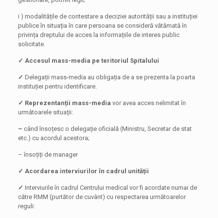
i ) modalitățile de contestare a deciziei autorității sau a instituției
publice în situația în care persoana se consideră vătămată în
privința dreptului de acces la informațiile de interes public
solicitate.
✓ Accesul mass-media pe teritoriul Spitalului
✓
Delegații mass-media au obligația de a se prezenta la poarta
instituției pentru identificare.
✓ Reprezentanții mass-media
vor avea acces nelimitat în
următoarele situații:
–
când însoțesc o delegație oficială (Ministru, Secretar de stat
etc.) cu acordul acestora;
– însoțiți de manager
✓ Acordarea interviurilor în cadrul unității
✓
Interviurile în cadrul Centrului medical vor fi acordate numai de
către RMM (purtător de cuvânt) cu respectarea următoarelor
reguli: