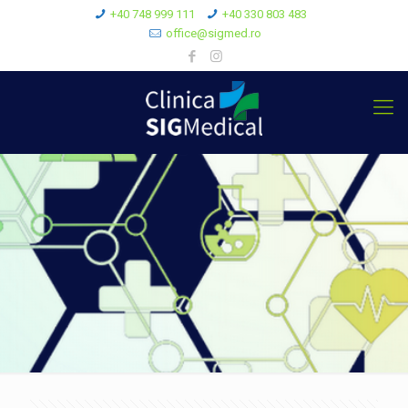
+40 748 999 111
+40 330 803 483
office@sigmed.ro