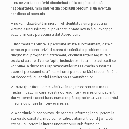
– nu se vor face referiri discriminatorii la originea etnică,
naționalitatea, rasa sau religia copilului precum și un eventual
handicap al acestuia.
– nu va fi dezvăluită în nici un fel identitatea unei persoane
victimă a unei infracțiuni privitoare la viața sexuală cu excepția
cazului în care persoana a dat Acord scris.
– informații cu privire la persoane aflate sub tratament, date cu
caracter personal privind starea de sănătate, probleme de
diagnostic, prognostic, tratament, circumstanțe în legătură cu
boala și cu alte diverse fapte, inclusiv rezultatul unei autopsii se
vor pune la dispoziția reprezentanților mass-media numai cu
acordul persoanei sau în cazul unei persoane fără discernământ
ori decedată, cu aordul familiei sau aparținătorilor.
✓
RMM (purtătorul de cuvânt) va însoți reprezentanții mass-
media în cazul în care aceștia doresc intervievarea unui pacient,
dar va permite acest lucru numai după ce pacientul va da acordul
în scris cu privire la intervievarea sa.
✓
Acordurile în scris vizavi de oferirea informațiilor cu privire la
starea de sănătate, medicamentație, tratament, condiție fizică
etc sau cu privire la luarea unor interviuri sub formă de