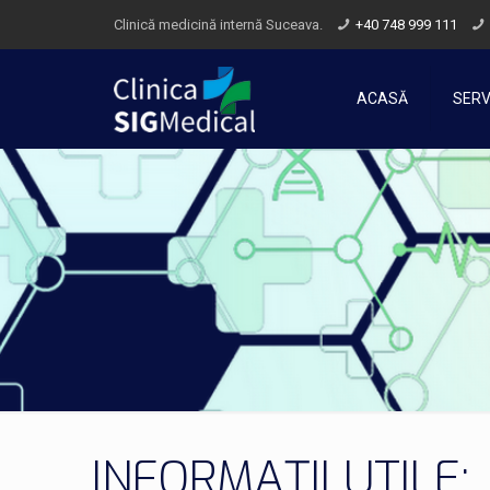
Clinică medicină internă Suceava.
+40 748 999 111
ACASĂ
SERVI
INFORMAȚII UTILE: