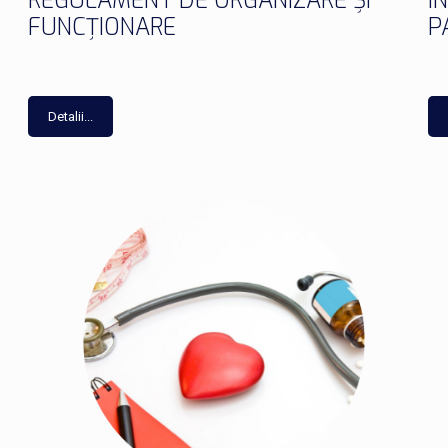
REGULAMENT DE ORGANIZARE ȘI
I
FUNCȚIONARE
P
Detalii...