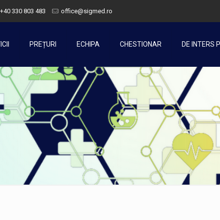
+40 330 803 483
office@sigmed.ro
CII
PREȚURI
ECHIPA
CHESTIONAR
DE INTERS 